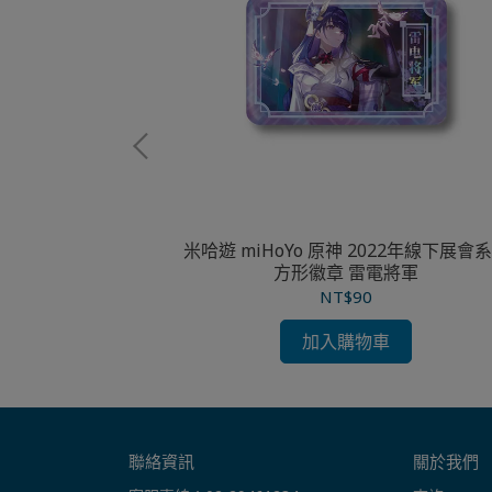
物主題立繪 角色徽章
米哈遊 miHoYo 原神 2022年線下展會
GANYU
方形徽章 雷電將軍
NT$90
加入購物車
聯絡資訊
關於我們