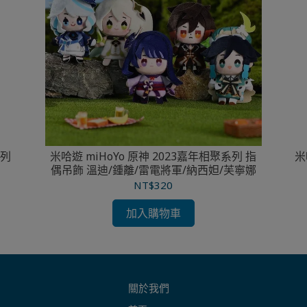
系列
米哈遊 miHoYo 原神 2023嘉年相聚系列 指
米
偶吊飾 溫迪/鍾離/雷電將軍/納西妲/芙寧娜
NT$320
加入購物車
關於我們