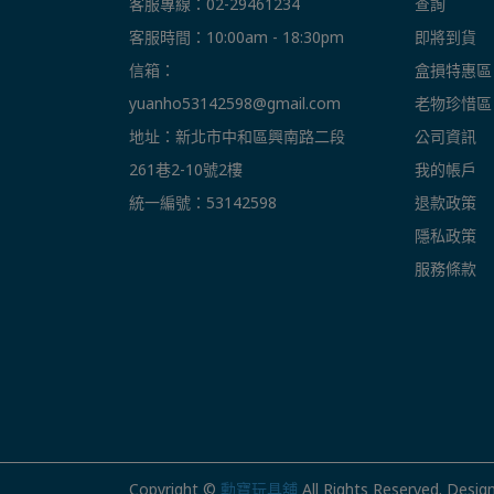
客服專線：02-29461234
查詢
客服時間：10:00am - 18:30pm
即將到貨
信箱： 
盒損特惠區
yuanho53142598@gmail.com
老物珍惜區
地址：新北市中和區興南路二段
公司資訊
261巷2-10號2樓
我的帳戶
統一編號：53142598
退款政策
隱私政策
服務條款
Copyright ©
勳寶玩具舖
All Rights Reserved.
Desig