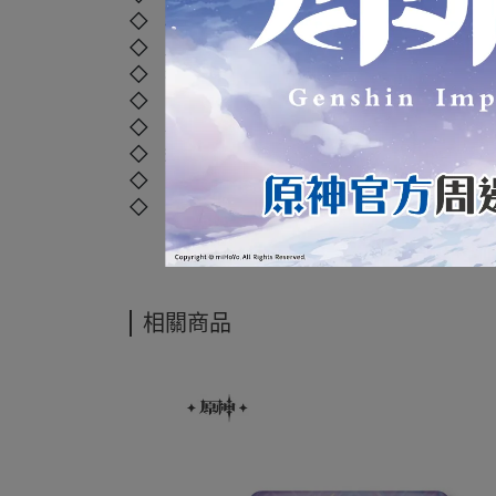
◇ 材質：塑膠、聚苯乙烯、聚乙烯、聚丙烯
◇ 尺寸：直徑約
7.5 cm
◇ 年齡：8歲以上
◇ 國際碼：
6972957488054
◇ 本產品如拆封或之後壓損後即無法恢復原
◇ 運送過程外盒偶有碰撞擠壓，但並不損及
◇ 商品照片僅供參考，以實際出貨商品顏色
◇ 商品經拆封後，如有任何商品問題，可直接撥打本店客
相關商品