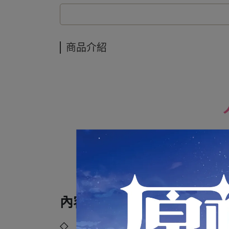
商品介紹
內容規格：
◇ 品牌：
米哈遊 miHoYo