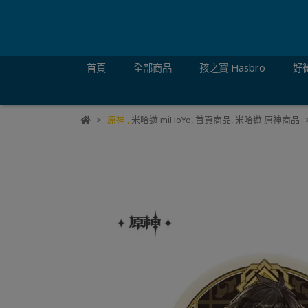
首頁
全部商品
孩之寶 Hasbro
好微
原神
,
米哈遊 miHoYo
,
首頁商品
,
米哈遊 原神商品