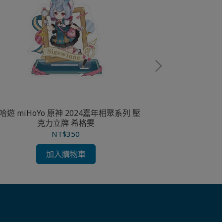
哈遊 miHoYo 原神 2024嘉年相聚系列 壓
米哈遊 miHoY
克力立牌 希格雯
克
NT$350
加入購物車