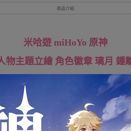
商品介紹
米哈遊 miHoYo 原神
人物主題立繪 角色徽章 璃月 鍾
全新未拆封
下標前請先詢問