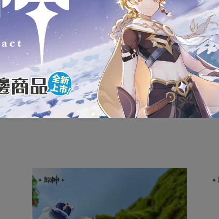
狀，可能會導致影響您的退貨權益，在您還不確定是否要辦理退
內盒產品的完整性，如嚴格要求外盒完整者請慎重考慮
款式為準
服0908-313-155或(02)2946-1234，將有專人為您服務