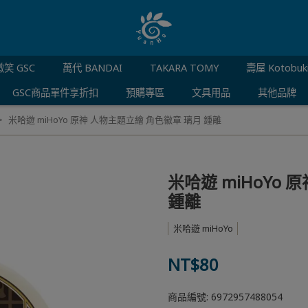
笑 GSC
萬代 BANDAI
TAKARA TOMY
壽屋 Kotobuk
GSC商品單件享折扣
預購專區
文具用品
其他品牌
米哈遊 miHoYo 原神 人物主題立繪 角色徽章 璃月 鍾離
米哈遊 miHoYo
鍾離
米哈遊 miHoYo
NT$80
商品編號:
6972957488054