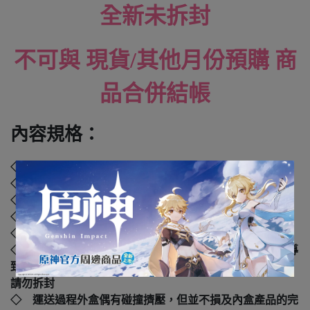
全新未拆封
不可與 現貨/其他月份預購 商
品合併結帳
內容規格：
◇ 品牌：
GOOD SMILE COMPANY (GSC)
◇ 材質：塑膠、聚苯乙烯、聚乙烯、聚丙烯
◇ 外盒尺寸：
. cm
◇ 年齡：4歲以上
◇ 國際碼：
4570232588707
◇ 本產品如拆封或之後壓損後即無法恢復原狀，可能會導
致影響您的退貨權益，在您還不確定是否要辦理退貨以前，
請勿拆封
◇ 運送過程外盒偶有碰撞擠壓，但並不損及內盒產品的完