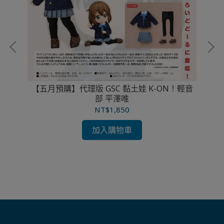
os
【五月預購】代理版 GSC 黏土娃 K-ON！輕音
部 平澤唯
NT$1,850
【
加入購物車