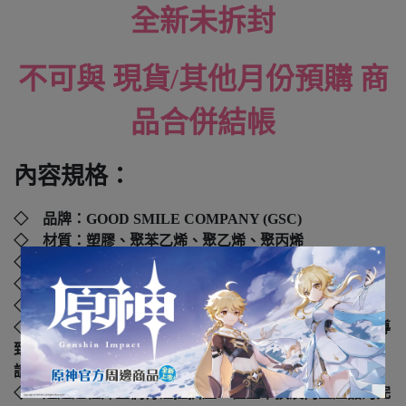
全新未拆封
不可與 現貨/其他月份預購 商
品合併結帳
內容規格：
◇ 品牌：
GOOD SMILE COMPANY (GSC)
◇ 材質：塑膠、聚苯乙烯、聚乙烯、聚丙烯
◇ 外盒尺寸：
. cm
◇ 年齡：4歲以上
◇ 國際碼：
4570232588585
◇ 本產品如拆封或之後壓損後即無法恢復原狀，可能會導
致影響您的退貨權益，在您還不確定是否要辦理退貨以前，
請勿拆封
◇ 運送過程外盒偶有碰撞擠壓，但並不損及內盒產品的完