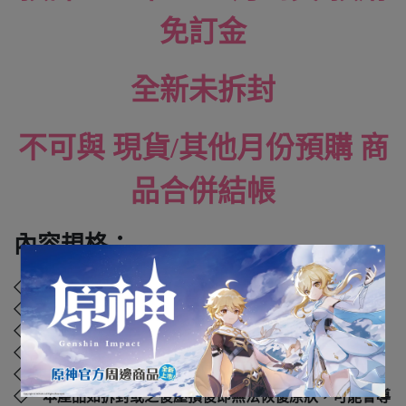
免訂金
全新未拆封
不可與 現貨/其他月份預購 商
品合併結帳
內容規格：
◇ 品牌：
GOOD SMILE COMPANY (GSC)
◇ 材質：塑膠、聚苯乙烯、聚乙烯、聚丙烯
◇ 外盒尺寸：
. cm
◇ 年齡：4歲以上
◇ 國際碼：
4570232588806
◇ 本產品如拆封或之後壓損後即無法恢復原狀，可能會導