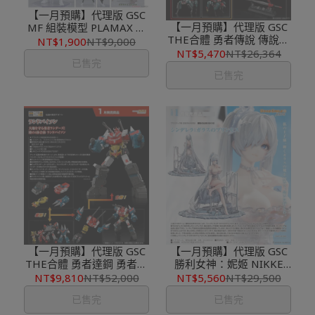
【一月預購】代理版 GSC
【一月預購】代理版 GSC
MF 組裝模型 PLAMAX 重
THE合體 勇者傳說 傳說勇
兵裝型女高中生 壹
NT$1,900
NT$9,000
者 七段變形 七合變體魔王
［Early］
NT$5,470
NT$26,364
已售完
再販
已售完
【一月預購】代理版 GSC
【一月預購】代理版 GSC
THE合體 勇者達鋼 勇者傳
勝利女神：妮姬 NIKKE
說 野牛勇士 可動公仔
1/7 灰姑娘：水晶公主
NT$9,810
NT$52,000
NT$5,560
NT$29,500
PVC 完成品
已售完
已售完