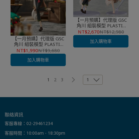
【一月預購】代理版 GSC
角川 組裝模型 PLASTIC
MODEL SERIES 狼與辛香
NT$2,670
NT$12,980
料 赫蘿 DX
【一月預購】代理版 GSC
加入購物車
角川 組裝模型 PLASTIC
MODEL SERIES 狼與辛香
NT$1,990
NT$9,680
料 赫蘿
加入購物車
1
1
2
3
聯絡資訊
客服專線：02-29461234
客服時間：10:00am - 18:30pm