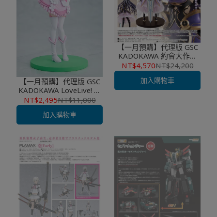
【一月預購】代理版 GSC
KADOKAWA 約會大作戰
30週年紀念企劃 夜刀神十
NT$4,570
NT$24,200
香 靈裝Ver 改版外盒
加入購物車
【一月預購】代理版 GSC
KADOKAWA LoveLive! 小
泉花陽 我們是合而為一的
NT$2,495
NT$11,000
光芒Ver.
加入購物車