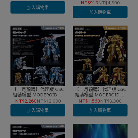
音戰士新劇場版 福音戰士
NT$910
NT$4,800
Ver.
加入購物車
第13號機
加入購物車
【一月預購】代理版 GSC
【一月預購】代理版 GSC
組裝模型 MODEROID 騎
組裝模型 MODEROID 錫
士&魔法 戈德力歐
巴泰格 ROYAL METALLIC
NT$1,560
NT$8,300
NT$2,260
NT$12,000
Ver.
加入購物車
加入購物車