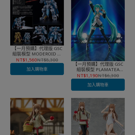
【一月預購】代理版 GSC
組裝模型 MODEROID 騎
士&魔法 錫巴泰格
NT$1,560
NT$8,300
【一月預購】代理版 GSC
加入購物車
組裝模型 PLAMATEA
Character Vocal系列01 初
NT$1,190
NT$6,300
音未來
加入購物車