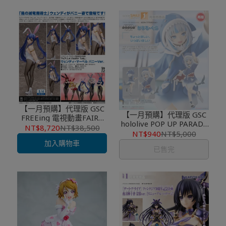
【一月預購】代理版 GSC
【一月預購】代理版 GSC
FREEing 電視動畫FAIRY
hololive POP UP PARADE
TAIL魔導少年1/4 溫蒂·瑪
NT$8,720
NT$38,500
噶嗚‧古拉 Gura 再販
NT$940
NT$5,000
貝爾 兔女郎
加入購物車
已售完