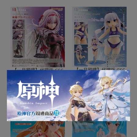
【一月預購】代理版 GSC
【一月預購】代理版 GSC
小林家的龍女僕 1/6 康娜
勝利女神：妮姬 NIKKE
卡姆伊 令人開心的沙灘泳
1/7 紅蓮：暗影 PVC 完成
NT$3,835
NT$21,780
NT$4,890
NT$25,900
裝Ver. PVC 完成品
品
加入購物車
加入購物車