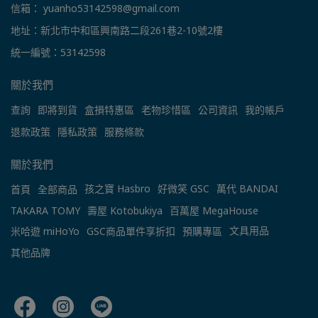
信箱： yuanho53142598@gmail.com
地址：新北市中和區興南路二段261巷2-10號2樓
統一編號：53142598
關於我們
查詢
即將到貨
盒損特惠區
老物珍惜區
公司資訊
我的帳戶
退款政策
隱私政策
服務條款
關於我們
孩之寶 Hasbro
好微笑 GSC
萬代 BANDAI
首頁
全部商品
TAKARA TOMY
壽屋 Kotobukiya
百萬屋 MegaHouse
文具用品
米哈遊 miHoYo
GSC商品單件享折扣
預購專區
其他品牌