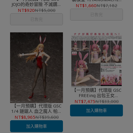
JOJO的奇妙冒險 不滅鑽石
MODEROID SIDE:GR
NT$1,660
NT$7,182
POP UP PARADE 岸邊露伴
Vector
NT$920
NT$5,000
已售完
已售完
【一月預購】代理版 GSC
FREEing 出包王女
DARKNESS 娜娜·阿絲達·戴
NT$7,475
NT$33,000
【一月預購】代理版 GSC
比路克 裸腿兔女郎
加入購物車
1/4 鏈鋸人 血之魔人 帕瓦
兔女郎Ver. PVC 完成品
NT$8,965
NT$39,600
加入購物車