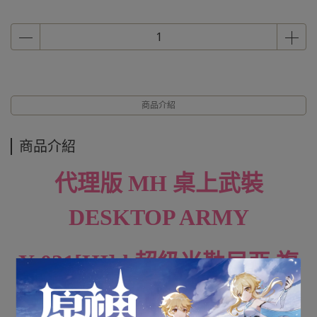
商品介紹
商品介紹
代理版 MH 桌上武裝
DESKTOP ARMY
Y-021[HI]d 超級米勒尼亞 複
合型武裝套組β