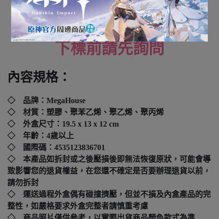
全新未拆封
下標前請先詢問
內容規格：
◇ 品牌：MegaHouse
◇ 材質：塑膠、聚苯乙烯、聚乙烯、聚丙烯
◇ 外盒尺寸：
19.5 x 13 x 12 cm
◇ 年齡：4歲以上
◇ 國際碼：
4535123836701
◇ 本產品如拆封或之後壓損後即無法恢復原狀，可能會導
致影響您的退貨權益，在您還不確定是否要辦理退貨以前，
請勿拆封
◇ 運送過程外盒偶有碰撞擠壓，但並不損及內盒產品的完
整性，如嚴格要求外盒完整者請慎重考慮
◇ 商品照片僅供參考，以實際出貨商品顏色款式為準