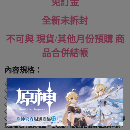
免訂金
全新未拆封
不可與 現貨/其他月份預購 商
品合併結帳
內容規格：
◇ 品牌：GOOD SMILE COMPANY (GSC)
◇ 材質：塑膠、聚苯乙烯、聚乙烯、聚丙烯
◇ 尺寸：.
cm
◇ 年齡：4歲以上
◇ 國際碼：
4570232588202
◇ 本產品如拆封或之後壓損後即無法恢復原狀，可能會導
致影響您的退貨權益，在您還不確定是否要辦理退貨以前，