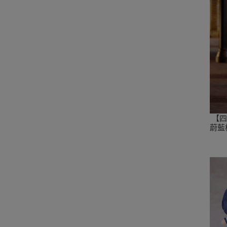
【四
蔚藍檔