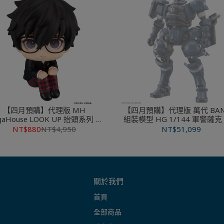
【四月預購】代理版 MH
【四月預購】代理版 萬代 BAN
gaHouse LOOK UP 抬頭系列 女
組裝模型 HG 1/144 軍警薩克
異聞錄5 皇家版 雨宮蓮 主人公
GQuuuuuuX
NT$880
NT$4,950
NT$51,099
關於我們
首頁
全部商品