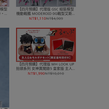
裝模型
【四月預購】代理版 GSC 組裝模型
里香‧夢
機動戰艦 MODEROID 0G戰型艾斯特
巴利斯
NT$1,110
NT$4,909
【四月預購】代理版 MH LOOK UP
抬頭系列 女神異聞錄5 皇家版 主人公
&摩爾加納 套組【含特典】
NT$1,990
NT$10,010