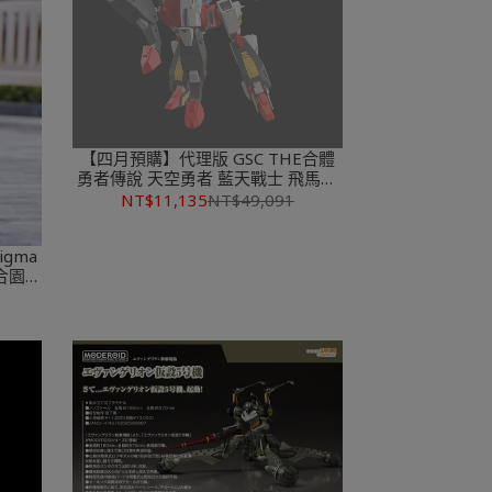
【四月預購】代理版 GSC THE合體
勇者傳說 天空勇者 藍天戰士 飛馬戰
士
NT$11,135
NT$49,091
igma
百合園聖