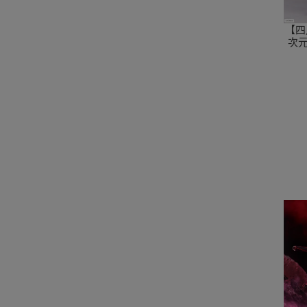
【四
次元