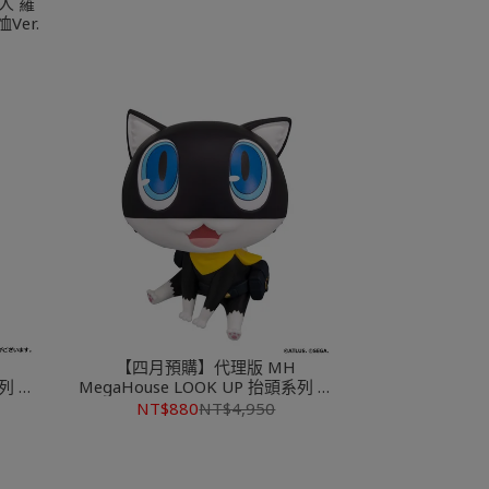
人 羅
Ver.
【四月預購】代理版 MH
系列 刀
MegaHouse LOOK UP 抬頭系列 女
神異聞錄5 皇家版 摩爾加納
NT$880
NT$4,950