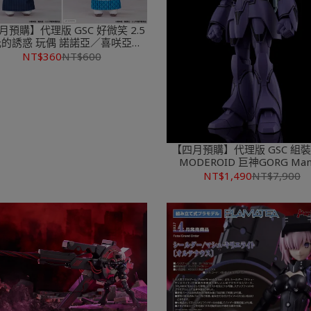
月預購】代理版 GSC 好微笑 2.5
的誘惑 玩偶 諾諾亞／喜咲亞理
亞 約15公分
NT$360
NT$600
【四月預購】代理版 GSC 組
MODEROID 巨神GORG Man
Guardian
NT$1,490
NT$7,900