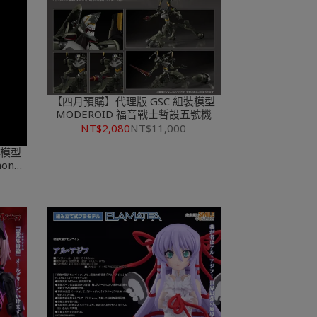
【四月預購】代理版 GSC 組裝模型
MODEROID 福音戰士暫設五號機
NT$2,080
NT$11,000
裝模型
on