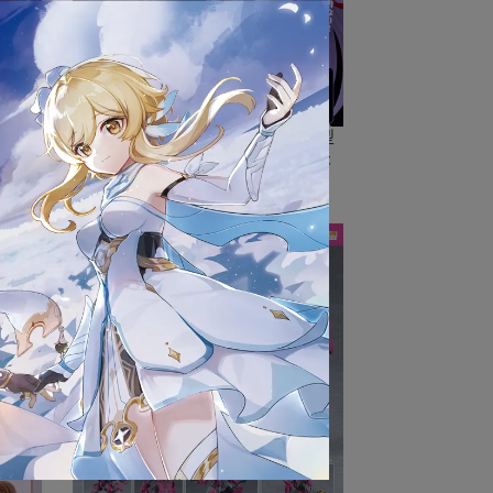
【四月預購】代理版 GSC 組裝模型
裝模型
PLAMATEA 斬魔大聖 阿爾·阿吉夫
·基利艾
NT$1,660
NT$8,800