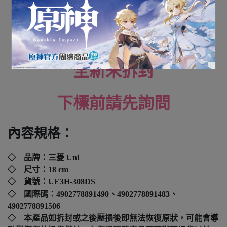
芯) 單售
( 米奇 / 米妮 / 唐老鴨 )
全新未拆封
下標前請先詢問
內容規格：
◇ 品牌：
三菱 Uni
◇ 尺寸：
18 cm
◇ 貨號：
UE3H-308DS
◇ 國際碼：
4902778891490
、4902778891483、
4902778891506
◇ 本產品如拆封或之後壓損後即無法恢復原狀，可能會導