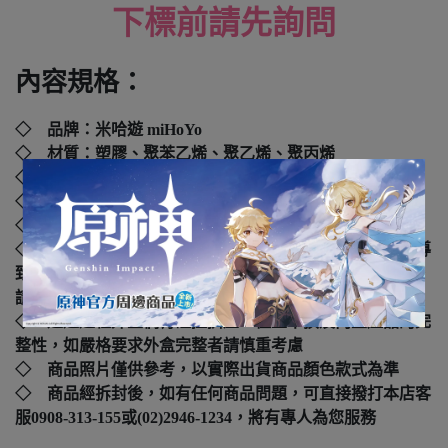
下標前請先詢問
內容規格：
◇ 品牌：
米哈遊 miHoYo
◇ 材質：塑膠、聚苯乙烯、聚乙烯、聚丙烯
◇ 尺寸：直徑約
7.5 cm
◇ 年齡：8歲以上
◇ 國際碼：
6972957488078
◇ 本產品如拆封或之後壓損後即無法恢復原狀，可能會導
致影響您的退貨權益，在您還不確定是否要辦理退貨以前，
請勿拆封
◇ 運送過程外盒偶有碰撞擠壓，但並不損及內盒產品的完
整性，如嚴格要求外盒完整者請慎重考慮
◇ 商品照片僅供參考，以實際出貨商品顏色款式為準
◇ 商品經拆封後，如有任何商品問題，可直接撥打本店客
服0908-313-155或(02)2946-1234，將有專人為您服務