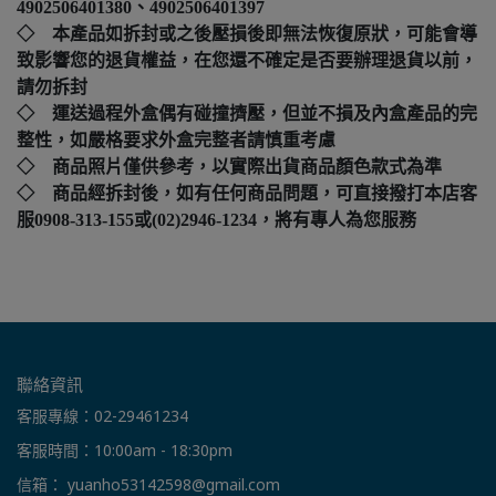
4902506401380、4902506401397
◇ 本產品如拆封或之後壓損後即無法恢復原狀，可能會導
致影響您的退貨權益，在您還不確定是否要辦理退貨以前，
請勿拆封
◇ 運送過程外盒偶有碰撞擠壓，但並不損及內盒產品的完
整性，如嚴格要求外盒完整者請慎重考慮
◇ 商品照片僅供參考，以實際出貨商品顏色款式為準
◇ 商品經拆封後，如有任何商品問題，可直接撥打本店客
服0908-313-155或(02)2946-1234，將有專人為您服務
聯絡資訊
客服專線：02-29461234
客服時間：10:00am - 18:30pm
信箱： yuanho53142598@gmail.com