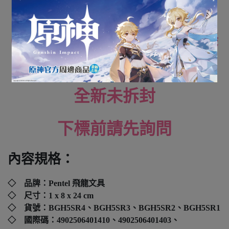
芯) 單售
(布丁狗 / 帕恰狗 / 大耳狗 / 美
樂蒂)
全新未拆封
下標前請先詢問
內容規格：
◇ 品牌：
Pentel 飛龍文具
◇ 尺寸：1 x 8 x 24 cm
◇ 貨號：
BGH5SR4、
BGH5SR3
、
BGH5SR2
、
BGH5SR1
◇ 國際碼：
4902506401410
、4902506401403、