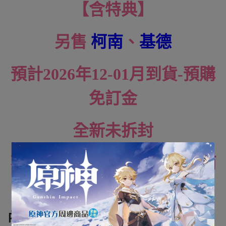
【含特典】
另售
柯南
、
基德
預計2026年12-01月到貨-預購
免訂金
全新未拆封
不可與 現貨/其他月份預購 商
品合併結帳
內容規格：