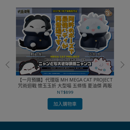
 火
本體
【一月預購】代理版 MH MEGA CAT PROJECT
代理
咒術迴戰 懷玉玉折 大型喵 五條悟 夏油傑 再販
NT$899
加入購物車