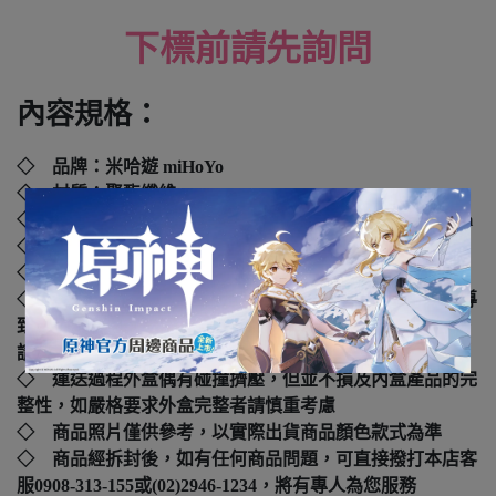
下標前請先詢問
內容規格：
◇ 品牌：
米哈遊 miHoYo
◇ 材質：
聚酯纖維
◇ 玩偶尺寸：
70 x 40 x 25 cm 吊飾
尺寸
：15 x 9.5 x 5.5 cm
◇ 年齡：4歲以上
◇ 國際碼：
6974096531080、6974096531172
◇ 本產品如拆封或之後壓損後即無法恢復原狀，可能會導
致影響您的退貨權益，在您還不確定是否要辦理退貨以前，
請勿拆封
◇ 運送過程外盒偶有碰撞擠壓，但並不損及內盒產品的完
整性，如嚴格要求外盒完整者請慎重考慮
◇ 商品照片僅供參考，以實際出貨商品顏色款式為準
◇ 商品經拆封後，如有任何商品問題，可直接撥打本店客
服0908-313-155或(02)2946-1234，將有專人為您服務