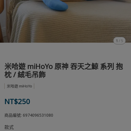
1
/
5
米哈遊 miHoYo 原神 吞天之鯨 系列 抱
枕 / 絨毛吊飾
米哈遊 miHoYo
NT$250
商品編號:
6974096531080
款式