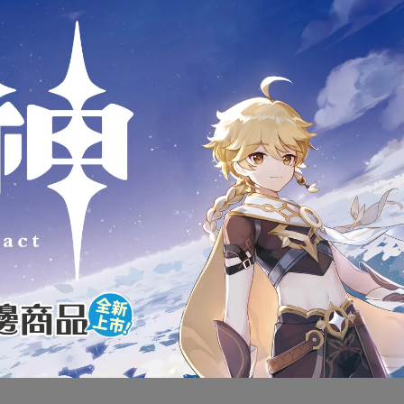
商品介紹
代理版 GSC MF
figma
狼與辛香料 647 赫蘿 可動
全新未拆封
下標前請先詢問