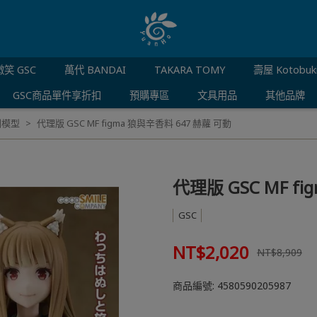
笑 GSC
萬代 BANDAI
TAKARA TOMY
壽屋 Kotobuk
GSC商品單件享折扣
預購專區
文具用品
其他品牌
例模型
代理版 GSC MF figma 狼與辛香料 647 赫蘿 可動
代理版 GSC MF f
GSC
NT$2,020
NT$8,909
商品編號:
4580590205987