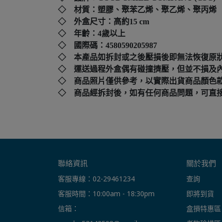
◇ 材質：塑膠、聚苯乙烯、聚乙烯、聚丙烯
◇ 外盒尺寸：高約15 cm
◇ 年齡：4歲以上
◇ 國際碼：
4580590205987
◇ 本產品如拆封或之後壓損後即無法恢復原
◇ 運送過程外盒偶有碰撞擠壓，但並不損及
◇ 商品照片僅供參考，以實際出貨商品顏色
◇ 商品經拆封後，如有任何商品問題，可直接撥打本店客
聯絡資訊
關於我們
客服專線：02-29461234
查詢
客服時間：10:00am - 18:30pm
即將到貨
信箱： 
盒損特惠區