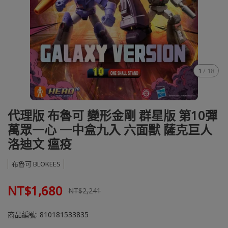
1
/
18
代理版 布魯可 變形金剛 群星版 第10彈
萬眾一心 一中盒九入 六面獸 薩克巨人
洛迪文 瘟疫
布魯可 BLOKEES
NT$1,680
NT$2,241
商品編號:
810181533835