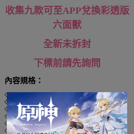
收集九款可至APP兌換彩透版
六面獸
全新未拆封
下標前請先詢問
內容規格：
◇ 品牌：布魯可
◇ 材質：塑膠、聚苯乙烯、聚乙烯、聚丙烯
◇ 外盒尺寸：
22.5 x 22.5 x 12.5 cm
◇ 年齡：4歲以上
◇ 貨號：
LK53382
◇ 國際碼：
810181-533835