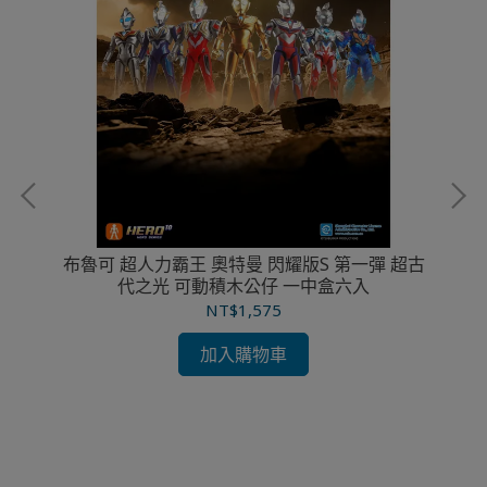
布魯可 超人力霸王 奧特曼 閃耀版S 第一彈 超古
代之光 可動積木公仔 一中盒六入
NT$1,575
加入購物車
布
公仔