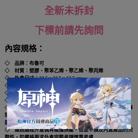
全新未拆封
下標前請先詢問
內容規格：
◇ 品牌：布魯可
◇ 材質：塑膠、聚苯乙烯、聚乙烯、聚丙烯
◇ 外盒尺寸：
22.5 x 22.5 x 12.5 cm
◇ 年齡：4歲以上
◇ 貨號：
LK53373
◇ 國際碼：
810181533729
◇ 本產品如拆封或之後壓損後即無法恢復原狀，可能會導
致影響您的退貨權益，在您還不確定是否要辦理退貨以前，
請勿拆封
◇ 運送過程外盒偶有碰撞擠壓，但並不損及內盒產品的完
整性，如嚴格要求外盒完整者請慎重考慮