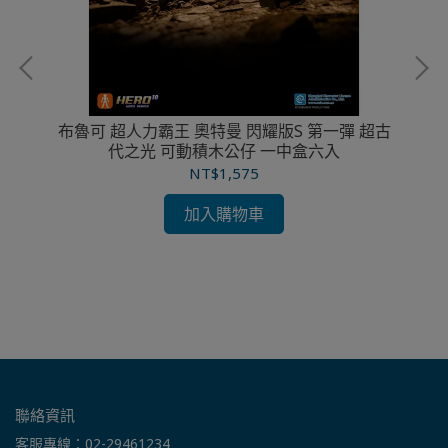
布魯可 超人力霸王 奧特曼 閃耀版S 第一彈 超古
代之光 可動積木公仔 一中盒六入
NT$1,575
加入購物車
義聯
布
仔
聯絡資訊
客服專線：02-29461234