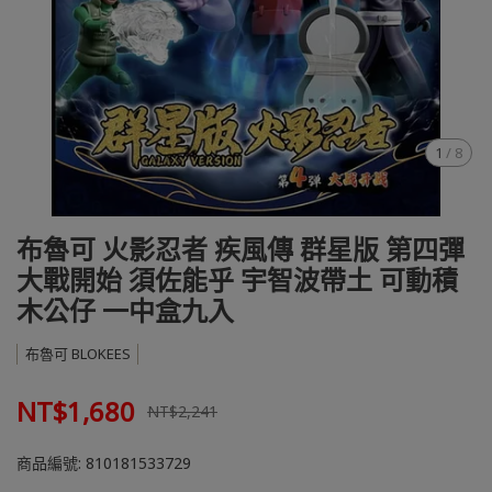
1
/
8
布魯可 火影忍者 疾風傳 群星版 第四彈
大戰開始 須佐能乎 宇智波帶土 可動積
木公仔 一中盒九入
布魯可 BLOKEES
NT$1,680
NT$2,241
商品編號:
810181533729