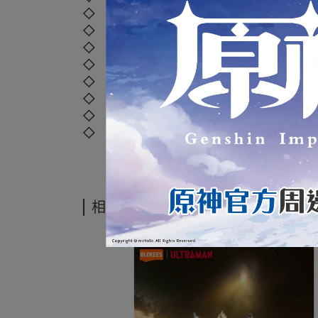
◇ 材質：塑膠、聚苯乙烯、聚乙烯、聚丙烯
◇ 外盒尺寸：
22.5 x 22.5 x 12.5 cm
◇ 年齡：15歲以上
◇ 國際碼：
810181530223
◇ 本產品如拆封或之後壓損後即無法恢復原
◇ 運送過程外盒偶有碰撞擠壓，但並不損及
◇ 商品照片僅供參考，以實際出貨商品顏色
◇ 商品經拆封後，如有任何商品問題，可直接撥打本店客
相關商品