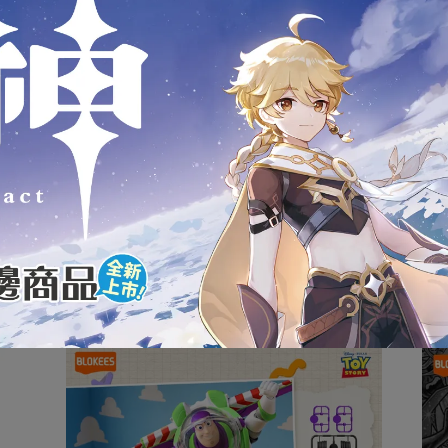
狀，可能會導致影響您的退貨權益，在您還不確定是否要辦理退
內盒產品的完整性，如嚴格要求外盒完整者請慎重考慮
款式為準
服0908-313-155或(02)2946-1234，將有專人為您服務