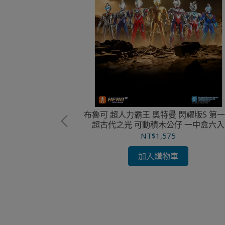
布魯可 超人力霸王 奧特曼 閃耀版S 第
超古代之光 可動積木公仔 一中盒六入
NT$1,575
 超越版 夜翼
加入購物車
克里瑪棍 可動積木