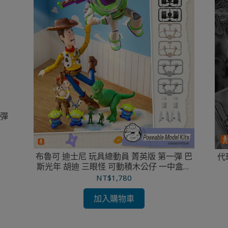
一彈
布魯可 迪士尼 玩具總動員 菁英版 第一彈 巴
代
斯光年 胡迪 三眼怪 可動積木公仔 一中盒六
入
NT$1,780
加入購物車