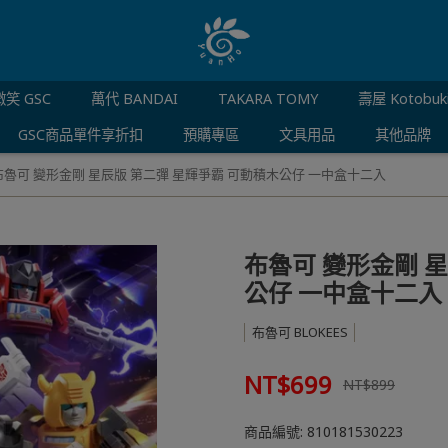
笑 GSC
萬代 BANDAI
TAKARA TOMY
壽屋 Kotobuk
GSC商品單件享折扣
預購專區
文具用品
其他品牌
布魯可 變形金剛 星辰版 第二彈 星輝爭霸 可動積木公仔 一中盒十二入
布魯可 變形金剛 
公仔 一中盒十二入
布魯可 BLOKEES
NT$699
NT$899
商品編號:
810181530223