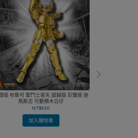
代理版 布魯可 星
理版 布魯可 聖鬥士星矢 超越版 巨蟹座 迪
洛人與古古 
馬斯古 可動積木公仔
NT$630
加入購物車