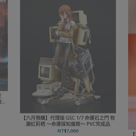
匠
夜魔
【六月預購】代理版 GSC 1/7 命運石之門 牧
瀨紅莉栖 ～命運探知魔眼～ PVC完成品
NT$7,060
【