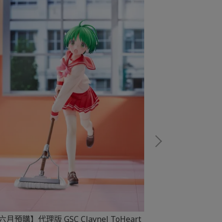
【六月預購】代理
Chibi Crea
六月預購】代理版 GSC Claynel ToHeart