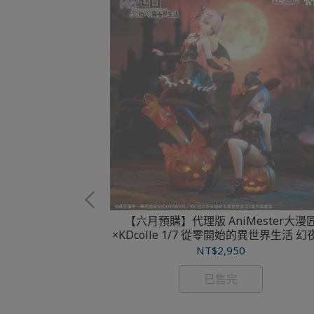
【六月預購】代理版 AniMester大漫
×KDcolle 1/7 從零開始的異世界生活 幻
音未來 1/7 初音
法使 雷姆&拉姆 套組 附特典
NT$2,950
rks PVC 完成品
已售完