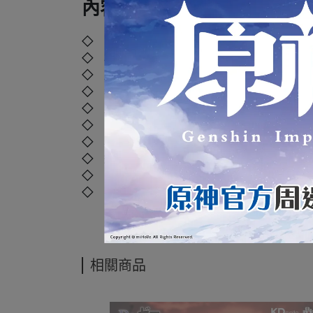
內容規格：
◇ 品牌：
萬普 BANPRESTO
◇ 材質：塑膠、聚苯乙烯、聚乙烯、聚丙烯
◇ 尺寸：
25 x 15 x 14 公分
◇ 年齡：12歲以上
◇ 產地：中國大陸
◇ 國際碼：
4983164291803
◇ 本產品如拆封或之後壓損後即無法恢復原
◇ 運送過程外盒偶有碰撞擠壓，但並不損及
◇ 商品照片僅供參考，以實際出貨商品顏色
◇ 商品經拆封後，如有任何商品問題，可直接撥打本店客
相關商品