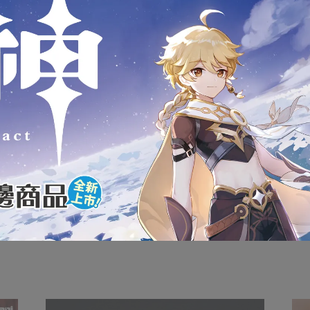
狀，可能會導致影響您的退貨權益，在您還不確定是否要辦理退
內盒產品的完整性，如嚴格要求外盒完整者請慎重考慮
款式為準
服0908-313-155或(02)2946-1234，將有專人為您服務