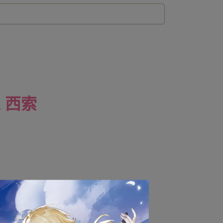
a 西索
併結帳