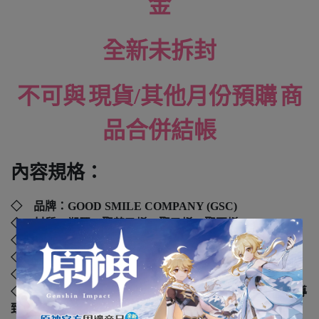
金
全新未拆封
不可與
現貨
/
其他月份預購
商
品合併結帳
內容規格：
◇ 品牌：
GOOD SMILE COMPANY (GSC)
◇ 材質：塑膠、聚苯乙烯、聚乙烯、聚丙烯
◇ 外盒尺寸：. cm
◇ 年齡：4歲以上
◇ 國際碼：
4545784015018
◇ 本產品如拆封或之後壓損後即無法恢復原狀，可能會導
致影響您的退貨權益，在您還不確定是否要辦理退貨以前，