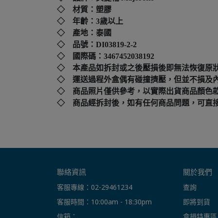
◇ 材質：塑膠
◇ 年齡：3歲以上
◇ 產地：泰國
◇ 品號：DI03819-2-2
◇ 國際碼：
3467452038192
◇ 本產品如拆封或之後壓損後即無法恢復原
◇ 運送過程外盒偶有碰撞擠壓，但並不損及
◇ 商品照片僅供參考，以實際出貨商品顏色
◇ 商品經拆封後，如有任何商品問題，可直接撥打本店客
聯絡資訊
關於我們
客服專線：02-29461234
查詢
客服時間：10:00am - 18:30pm
即將到貨
信箱： 
盒損特惠區