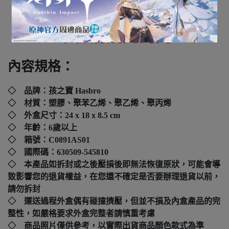
全新未拆封
下標前請先詢問
內容規格：
◇ 品牌：孩之寶 Hasbro
◇ 材質：塑膠、聚苯乙烯、聚乙烯、聚丙烯
◇ 外盒尺寸：
24 x 18 x 8.5 cm
◇ 年齡：6歲以上
◇ 箱號：C0891AS01
◇ 國際碼：
630509-545810
◇ 本產品如拆封或之後壓損後即無法恢復原狀，可能會導
致影響您的退貨權益，在您還不確定是否要辦理退貨以前，
請勿拆封
◇ 運送過程外盒偶有碰撞擠壓，但並不損及內盒產品的完
整性，如嚴格要求外盒完整者請慎重考慮
◇ 商品照片僅供參考，以實際出貨商品顏色款式為準