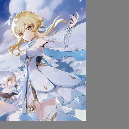
nds
s