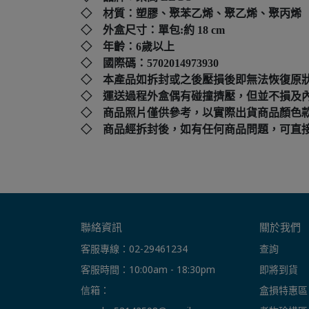
◇ 材質：塑膠、聚苯乙烯、聚乙烯、聚丙烯
◇ 外盒尺寸：單包:約 18 cm
◇ 年齡：6歲以上
◇ 國際碼：5702014973930
◇ 本產品如拆封或之後壓損後即無法恢復原
◇ 運送過程外盒偶有碰撞擠壓，但並不損及
◇ 商品照片僅供參考，以實際出貨商品顏色
◇ 商品經拆封後，如有任何商品問題，可直接撥打本店客
聯絡資訊
關於我們
客服專線：02-29461234
查詢
客服時間：10:00am - 18:30pm
即將到貨
信箱： 
盒損特惠區