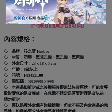
全新未拆封
下標前請先詢問
內容規格：
◇ 品牌：孩之寶 Hasbro
◇ 材質：塑膠、聚苯乙烯、聚乙烯、聚丙烯
◇ 外盒尺寸：
23 x 18 x 5 cm
◇ 年齡：8歲以上
◇ 箱號：F83455L00
◇ 國際碼：
5010996154996
◇ 本產品如拆封或之後壓損後即無法恢復原狀，可能會導
致影響您的退貨權益，在您還不確定是否要辦理退貨以前，
請勿拆封
◇ 運送過程外盒偶有碰撞擠壓，但並不損及內盒產品的完
整性，如嚴格要求外盒完整者請慎重考慮