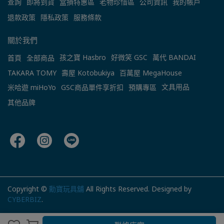
查詢
即將到貨
盒損特惠區
老物珍惜區
公司資訊
我的帳戶
退款政策
隱私政策
服務條款
關於我們
孩之寶 Hasbro
好微笑 GSC
萬代 BANDAI
首頁
全部商品
TAKARA TOMY
壽屋 Kotobukiya
百萬屋 MegaHouse
文具用品
米哈遊 miHoYo
GSC商品單件享折扣
預購專區
其他品牌
Copyright ©
勳寶玩具舖
All Rights Reserved.
Designed by
CYBERBIZ
.