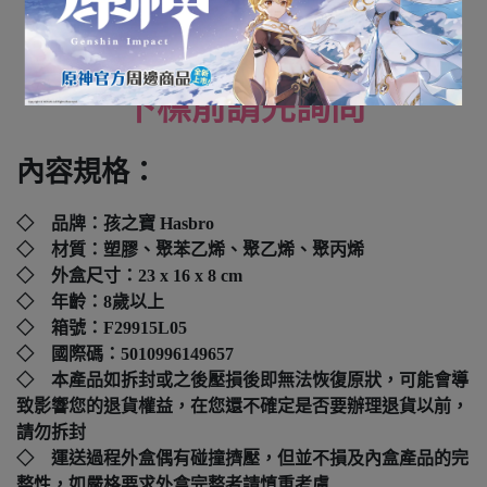
全新未拆封
下標前請先詢問
內容規格：
◇ 品牌：孩之寶 Hasbro
◇ 材質：塑膠、聚苯乙烯、聚乙烯、聚丙烯
◇ 外盒尺寸：23 x 16 x 8 cm
◇ 年齡：8歲以上
◇ 箱號：F29915L05
◇ 國際碼：
5010996149657
◇ 本產品如拆封或之後壓損後即無法恢復原狀，可能會導
致影響您的退貨權益，在您還不確定是否要辦理退貨以前，
請勿拆封
◇ 運送過程外盒偶有碰撞擠壓，但並不損及內盒產品的完
整性，如嚴格要求外盒完整者請慎重考慮