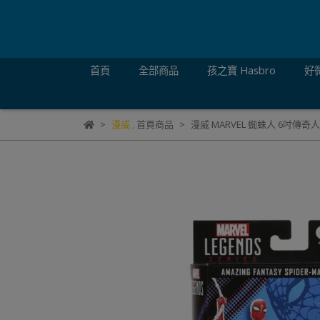
首頁
全部商品
孩之寶 Hasbro
好微
漫威
,
首頁商品
漫威 MARVEL 蜘蛛人 6吋傳奇人物 蜘