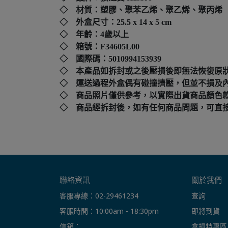
◇ 材質：塑膠、聚苯乙烯、聚乙烯、聚丙烯
◇ 外盒尺寸：
25.5 x 14 x 5 cm
◇ 年齡：4歲以上
◇ 箱號：
F34605L00
◇ 國際碼：
5010994153939
◇ 本產品如拆封或之後壓損後即無法恢復原
◇ 運送過程外盒偶有碰撞擠壓，但並不損及
◇ 商品照片僅供參考，以實際出貨商品顏色
◇ 商品經拆封後，如有任何商品問題，可直接撥打本店客
聯絡資訊
關於我們
客服專線：02-29461234
查詢
客服時間：10:00am - 18:30pm
即將到貨
信箱： 
盒損特惠區