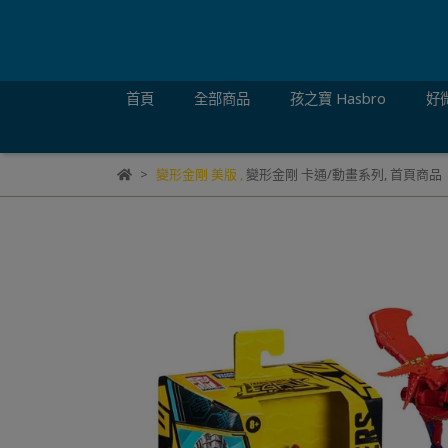
首頁
全部商品
孩之寶 Hasbro
好微
變形金剛 美版
,
變形金剛 卡通/動畫系列
,
首頁商品