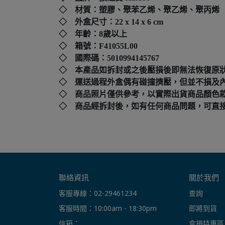
◇ 材質：塑膠、聚苯乙烯、聚乙烯、聚丙烯
◇ 外盒尺寸：22 x 14 x 6 cm
◇ 年齡：8歲以上
◇ 箱號：F41055L00
◇ 國際碼：
5010994145767
◇ 本產品如拆封或之後壓損後即無法恢復原
◇ 運送過程外盒偶有碰撞擠壓，但並不損及
◇ 商品照片僅供參考，以實際出貨商品顏色
◇ 商品經拆封後，如有任何商品問題，可直接撥打本店客
聯絡資訊
關於我們
客服專線：02-29461234
查詢
客服時間：10:00am - 18:30pm
即將到貨
信箱： 
盒損特惠區