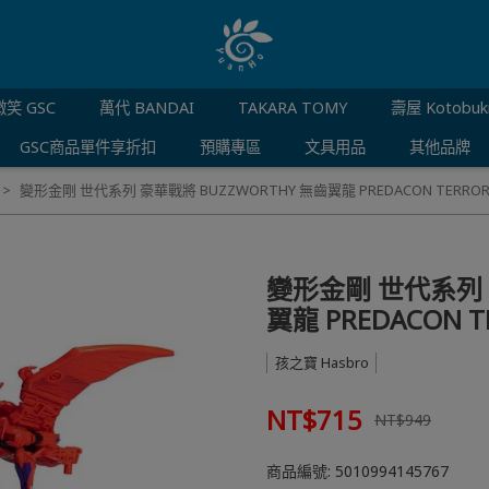
笑 GSC
萬代 BANDAI
TAKARA TOMY
壽屋 Kotobuk
GSC商品單件享折扣
預購專區
文具用品
其他品牌
變形金剛 世代系列 豪華戰將 BUZZWORTHY 無齒翼龍 PREDACON TERROR
變形金剛 世代系列 
翼龍 PREDACON T
孩之寶 Hasbro
NT$715
NT$949
商品編號:
5010994145767