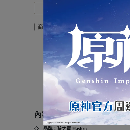
商品介紹
變形金
無齒
內容規格：
◇ 品牌：孩之寶 Hasbro