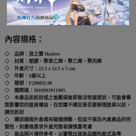
全新未拆封
下標前請先詢問
內容規格：
◇ 品牌：孩之寶 Hasbro
◇ 材質：塑膠、聚苯乙烯、聚乙烯、聚丙烯
◇ 外盒尺寸：22.5 x 12.5 x 5 cm
◇ 年齡：8歲以上
◇ 箱號：F28805L00
◇ 國際碼：5010993911905
◇ 本產品如拆封或之後壓損後即無法恢復原狀，可能會導
致影響您的退貨權益，在您還不確定是否要辦理退貨以前，
請勿拆封
◇ 運送過程外盒偶有碰撞擠壓，但並不損及內盒產品的完
整性，如嚴格要求外盒完整者請慎重考慮
◇ 商品照片僅供參考，以實際出貨商品顏色款式為準