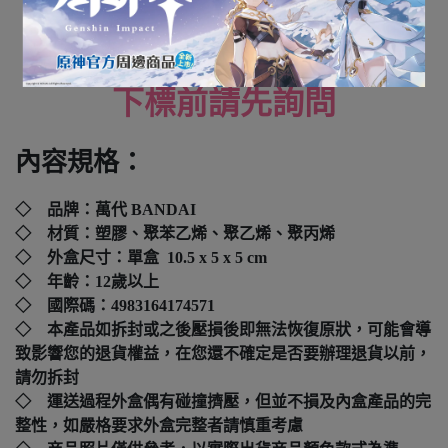
全新未拆封
下標前請先詢問
內容規格：
◇ 品牌：萬代 BANDAI
◇ 材質：塑膠、聚苯乙烯、聚乙烯、聚丙烯
◇ 外盒尺寸：單盒 10.5 x 5 x 5 cm
◇ 年齡：12歲以上
◇ 國際碼：
4983164174571
◇ 本產品如拆封或之後壓損後即無法恢復原狀，可能會導
致影響您的退貨權益，在您還不確定是否要辦理退貨以前，
請勿拆封
◇ 運送過程外盒偶有碰撞擠壓，但並不損及內盒產品的完
整性，如嚴格要求外盒完整者請慎重考慮