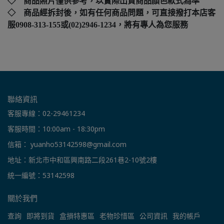
◇ 商品照片僅供參考，以實際出貨商品顏色款式為準
◇ 商品經拆封後，如有任何商品問題，可直接撥打本店客
服0908-313-155或(02)2946-1234，將有專人為您服務
聯絡資訊
客服專線：02-29461234
客服時間：10:00am - 18:30pm
信箱： yuanho53142598@gmail.com
地址：新北市中和區興南路二段261巷2-10號2樓
統一編號：53142598
關於我們
查詢
即將到貨
盒損特惠區
老物珍惜區
公司資訊
我的帳戶