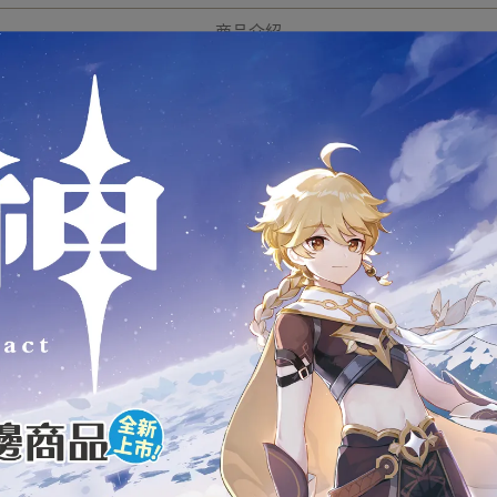
商品介紹
TAKARA TOMY 多美小汽車
TOMICA
日式食物餐車組 三入
壽司車/哈蜜瓜麵包車/烤肉串
全新未拆封
下標前請先詢問