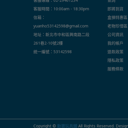
客服專線：02-29461234
查詢
客服時間：10:00am - 18:30pm
即將到貨
信箱： 
盒損特惠區
yuanho53142598@gmail.com
老物珍惜區
地址：新北市中和區興南路二段
公司資訊
261巷2-10號2樓
我的帳戶
統一編號：53142598
退款政策
隱私政策
服務條款
Copyright ©
勳寶玩具舖
All Rights Reserved.
Desig