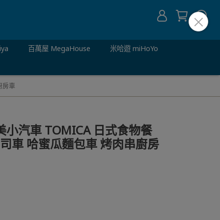
iya
百萬屋 MegaHouse
米哈遊 miHoYo
廚房車
 多美小汽車 TOMICA 日式食物餐
壽司車 哈蜜瓜麵包車 烤肉串廚房