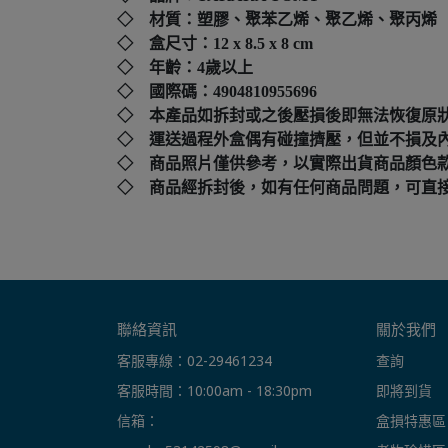
◇ 材質：塑膠、聚苯乙烯、聚乙烯、聚丙烯
◇ 盒尺寸：
12 x 8.5 x 8 cm
◇ 年齡：4歲以上
◇ 國際碼：
4904810955696
◇ 本產品如拆封或之後壓損後即無法恢復原
◇ 運送過程外盒偶有碰撞擠壓，但並不損及
◇ 商品照片僅供參考，以實際出貨商品顏色
◇ 商品經拆封後，如有任何商品問題，可直接撥打本店客
聯絡資訊
關於我們
客服專線：02-29461234
查詢
客服時間：10:00am - 18:30pm
即將到貨
信箱： 
盒損特惠區