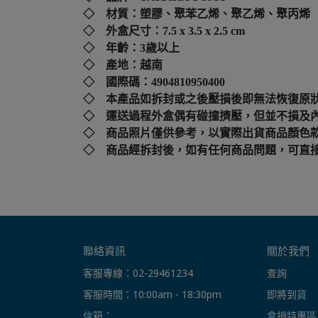
◇ 材質：塑膠、聚苯乙烯、聚乙烯、聚丙烯
◇ 外盒尺寸：7.5 x 3.5 x 2.5
cm
◇ 年齡：3歲以上
◇ 產地：越南
◇ 國際碼：
4904810950400
◇ 本產品如拆封或之後壓損後即無法恢復原
◇ 運送過程外盒偶有碰撞擠壓，但並不損及
◇ 商品照片僅供參考，以實際出貨商品顏色
◇ 商品經拆封後，如有任何商品問題，可直接撥打本店客
聯絡資訊
關於我們
客服專線：02-29461234
查詢
客服時間：10:00am - 18:30pm
即將到貨
信箱： 
盒損特惠區