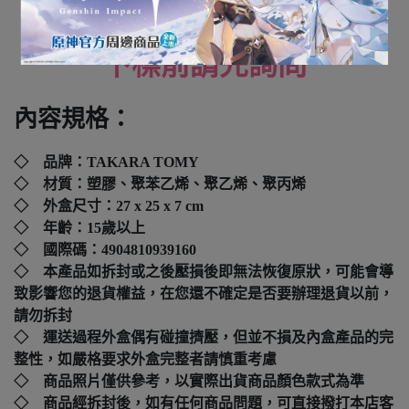
全新未拆封
下標前請先詢問
內容規格：
◇ 品牌：TAKARA TOMY
◇ 材質：塑膠、聚苯乙烯、聚乙烯、聚丙烯
◇ 外盒尺寸：
27 x 25 x 7 cm
◇ 年齡：15歲以上
◇ 國際碼：
4904810939160
◇ 本產品如拆封或之後壓損後即無法恢復原狀，可能會導
致影響您的退貨權益，在您還不確定是否要辦理退貨以前，
請勿拆封
◇ 運送過程外盒偶有碰撞擠壓，但並不損及內盒產品的完
整性，如嚴格要求外盒完整者請慎重考慮
◇ 商品照片僅供參考，以實際出貨商品顏色款式為準
◇ 商品經拆封後，如有任何商品問題，可直接撥打本店客