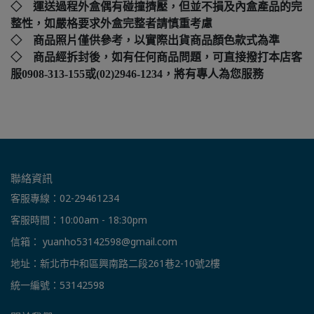
◇ 運送過程外盒偶有碰撞擠壓，但並不損及內盒產品的完
整性，如嚴格要求外盒完整者請慎重考慮
◇ 商品照片僅供參考，以實際出貨商品顏色款式為準
◇ 商品經拆封後，如有任何商品問題，可直接撥打本店客
服0908-313-155或(02)2946-1234，將有專人為您服務
聯絡資訊
客服專線：02-29461234
客服時間：10:00am - 18:30pm
信箱： yuanho53142598@gmail.com
地址：新北市中和區興南路二段261巷2-10號2樓
統一編號：53142598