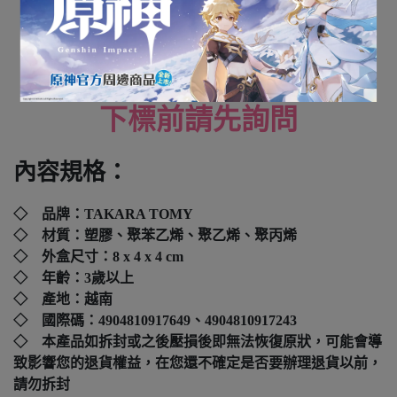
有新車貼
全新未拆封
下標前請先詢問
內容規格：
◇ 品牌：
TAKARA TOMY
◇ 材質：塑膠、聚苯乙烯、聚乙烯、聚丙烯
◇ 外盒尺寸：8 x 4 x 4
cm
◇ 年齡：3歲以上
◇ 產地：越南
◇ 國際碼：
4904810917649、4904810917243
◇ 本產品如拆封或之後壓損後即無法恢復原狀，可能會導
致影響您的退貨權益，在您還不確定是否要辦理退貨以前，
請勿拆封