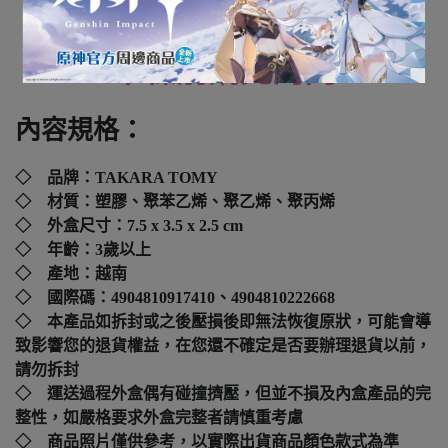
全新未拆封
下標前請先詢問
內容規格：
◇ 品牌：
TAKARA TOMY
◇ 材質：塑膠、聚苯乙烯、聚乙烯、聚丙烯
◇ 外盒尺寸：7.5 x 3.5 x 2.5
cm
◇ 年齡：3歲以上
◇ 產地：越南
◇ 國際碼：
4904810917410、4904810222668
◇ 本產品如拆封或之後壓損後即無法恢復原狀，可能會導
致影響您的退貨權益，在您還不確定是否要辦理退貨以前，
請勿拆封
◇ 運送過程外盒偶有碰撞擠壓，但並不損及內盒產品的完
整性，如嚴格要求外盒完整者請慎重考慮
◇ 商品照片僅供參考，以實際出貨商品顏色款式為準