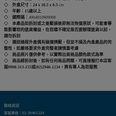
◇ 外盒尺寸：24 x 16.5 x 8.5
cm
◇ 年齡：15歲以上
◇ 國際碼：
4904810909088
◇ 本產品如拆封或之後壓損後即無法恢復原狀，可能會導
致影響您的退貨權益，在您還不確定是否要辦理退貨以前，
請勿拆封
◇ 運送過程外盒偶有碰撞擠壓，但並不損及內盒產品的完
整性，如嚴格要求外盒完整者請慎重考慮
◇ 商品照片僅供參考，以實際出貨商品顏色款式為準
◇ 商品經拆封後，如有任何商品問題，可直接撥打本店客
服0908-313-155或(02)2946-1234，將有專人為您服務
聯絡資訊
客服專線：02-29461234