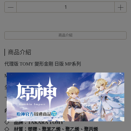
商品介紹
商品介紹
代理版 TOMY 變形金剛 日版 MP系列
MPG-10 纜車票 滑車 Lift Ticket
全新未拆封
下標前請先詢問
內容規格：
◇ 品牌：TAKARA TOMY
◇ 材質：塑膠、聚苯乙烯、聚乙烯、聚丙烯