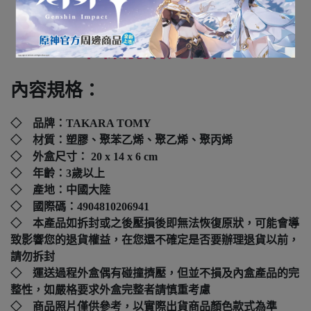
全新未拆封
下標前請先詢問
內容規格：
◇ 品牌：TAKARA TOMY
◇ 材質：塑膠、聚苯乙烯、聚乙烯、聚丙烯
◇ 外盒尺寸：
20 x 14 x 6 cm
◇ 年齡：3歲以上
◇ 產地：中國大陸
◇ 國際碼：
4904810206941
◇ 本產品如拆封或之後壓損後即無法恢復原狀，可能會導
致影響您的退貨權益，在您還不確定是否要辦理退貨以前，
請勿拆封
◇ 運送過程外盒偶有碰撞擠壓，但並不損及內盒產品的完
整性，如嚴格要求外盒完整者請慎重考慮
◇ 商品照片僅供參考，以實際出貨商品顏色款式為準