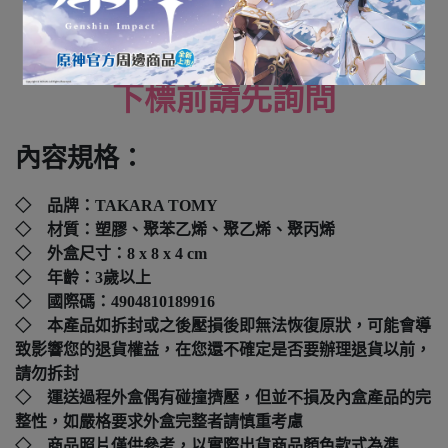
全新未拆封
下標前請先詢問
內容規格：
◇ 品牌：
TAKARA TOMY
◇ 材質：塑膠、聚苯乙烯、聚乙烯、聚丙烯
◇ 外盒尺寸：8 x 8 x 4 cm
◇ 年齡：3歲以上
◇ 國際碼：
4904810189916
◇ 本產品如拆封或之後壓損後即無法恢復原狀，可能會導
致影響您的退貨權益，在您還不確定是否要辦理退貨以前，
請勿拆封
◇ 運送過程外盒偶有碰撞擠壓，但並不損及內盒產品的完
整性，如嚴格要求外盒完整者請慎重考慮
◇ 商品照片僅供參考，以實際出貨商品顏色款式為準