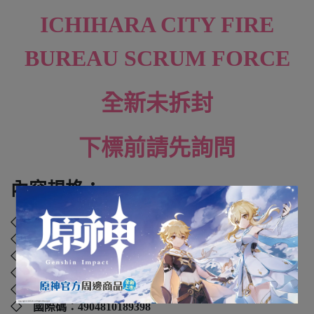
ICHIHARA CITY FIRE
BUREAU SCRUM FORCE
全新未拆封
下標前請先詢問
內容規格：
◇ 品牌：TAKARA TOMY
◇ 材質：塑膠、聚苯乙烯、聚乙烯、聚丙烯
◇ 外盒尺寸：
15.5 x 4 x 3 cm
◇ 年齡：12歲以上
◇ 產地：中國大陸
◇ 國際碼：
4904810189398