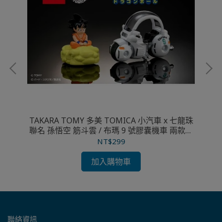
RS
TAKARA TOMY 多美 TOMICA 小汽車 x 七龍珠
TA
聯名 孫悟空 筋斗雲 / 布瑪 9 號膠囊機車 兩款分
售
NT$299
加入購物車
聯絡資訊