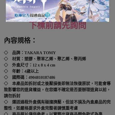
全新未拆封
下標前請先詢問
內容規格：
◇ 品牌：
TAKARA TOMY
◇ 材質：塑膠、聚苯乙烯、聚乙烯、聚丙烯
◇ 外盒尺寸：
12 x 8 x 4 cm
◇ 年齡：4歲以上
◇ 國際碼：
4904810187486
◇ 本產品如拆封或之後壓損後即無法恢復原狀，可能會導
致影響您的退貨權益，在您還不確定是否要辦理退貨以前，
請勿拆封
◇ 運送過程外盒偶有碰撞擠壓，但並不損及內盒產品的完
整性，如嚴格要求外盒完整者請慎重考慮
◇ 商品照片僅供參考，以實際出貨商品顏色款式為準