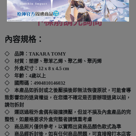
全新未拆封
下標前請先詢問
內容規格：
◇ 品牌：
TAKARA TOMY
◇ 材質：塑膠、聚苯乙烯、聚乙烯、聚丙烯
◇ 外盒尺寸：
12 x 8 x 4.5 cm
◇ 年齡：4歲以上
◇ 國際碼：
4904810146032
◇ 本產品如拆封或之後壓損後即無法恢復原狀，可能會導
致影響您的退貨權益，在您還不確定是否要辦理退貨以前，
請勿拆封
◇ 運送過程外盒偶有碰撞擠壓，但並不損及內盒產品的完
整性，如嚴格要求外盒完整者請慎重考慮
◇ 商品照片僅供參考，以實際出貨商品顏色款式為準
◇ 商品經拆封後，如有任何商品問題，可直接撥打本店客