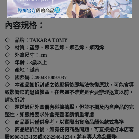
下標前請先詢問
內容規格：
◇ 品牌：TAKARA TOMY
◇ 材質：塑膠、聚苯乙烯、聚乙烯、聚丙烯
◇ 外盒尺寸：.
cm
◇ 年齡：3歲以上
◇ 產地：越南
◇ 國際碼：
4904810097037
◇ 本產品如拆封或之後壓損後即無法恢復原狀，可能會導
致影響您的退貨權益，在您還不確定是否要辦理退貨以前，
請勿拆封
◇ 運送過程外盒偶有碰撞擠壓，但並不損及內盒產品的完
整性，如嚴格要求外盒完整者請慎重考慮
◇ 商品照片僅供參考，以實際出貨商品顏色款式為準
◇ 商品經拆封後，如有任何商品問題，可直接撥打本店客
服0908-313-155或(02)2946-1234，將有專人為您服務