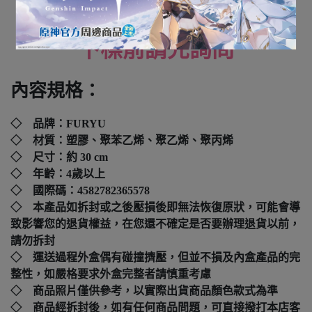
全新未拆封
下標前請先詢問
內容規格：
◇ 品牌：
FURYU
◇ 材質：塑膠、聚苯乙烯、聚乙烯、聚丙烯
◇ 尺寸：
約 30 cm
◇ 年齡：4歲以上
◇ 國際碼：
4582782365578
◇ 本產品如拆封或之後壓損後即無法恢復原狀，可能會導
致影響您的退貨權益，在您還不確定是否要辦理退貨以前，
請勿拆封
◇ 運送過程外盒偶有碰撞擠壓，但並不損及內盒產品的完
整性，如嚴格要求外盒完整者請慎重考慮
◇ 商品照片僅供參考，以實際出貨商品顏色款式為準
◇ 商品經拆封後，如有任何商品問題，可直接撥打本店客