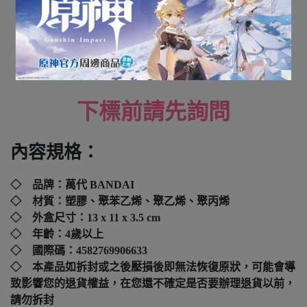
超宇宙刑事 全系列商品
全新未拆封
下標前請先詢問
內容規格：
◇ 品牌：萬代 BANDAI
◇ 材質：塑膠、聚苯乙烯、聚乙烯、聚丙烯
◇ 外盒尺寸：
13 x 11 x 3.5 cm
◇ 年齡：4歲以上
◇ 國際碼：
4582769906633
◇ 本產品如拆封或之後壓損後即無法恢復原狀，可能會導
致影響您的退貨權益，在您還不確定是否要辦理退貨以前，
請勿拆封