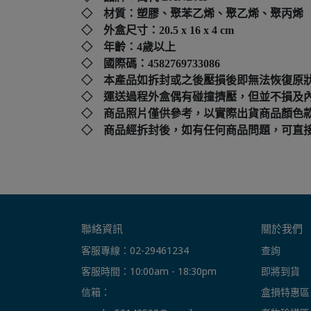
◇ 材質：塑膠、聚苯乙烯、聚乙烯、聚丙烯
◇ 外盒尺寸：
20.5 x 16 x 4 cm
◇ 年齡：4歲以上
◇ 國際碼：
4582769733086
◇ 本產品如拆封或之後壓損後即無法恢復原
◇ 運送過程外盒偶有碰撞擠壓，但並不損及
◇ 商品照片僅供參考，以實際出貨商品顏色
◇ 商品經拆封後，如有任何商品問題，可直接撥打本店客
聯絡資訊
關於我們
客服專線：02-29461234
查詢
客服時間：10:00am - 18:30pm
即將到貨
信箱： 
盒損特惠區