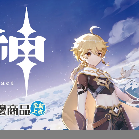
商品介紹
代理版 萬代 BANDAI 假面騎士
UICK BUILDERS系列 假面騎
全新未拆封
下標前請先詢問