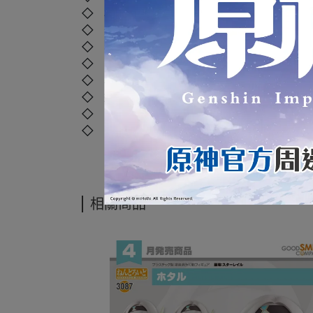
◇ 材質：塑膠、聚苯乙烯、聚乙烯、聚丙烯
◇ 外盒尺寸：
17.5 x 13.5 x 9 cm
◇ 年齡：4歲以上
◇ 國際碼：
4580590205994
◇ 本產品如拆封或之後壓損後即無法恢復原
◇ 運送過程外盒偶有碰撞擠壓，但並不損及
◇ 商品照片僅供參考，以實際出貨商品顏色
◇ 商品經拆封後，如有任何商品問題，可直接撥打本店客
相關商品