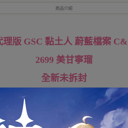
商品介紹
代理版 GSC
黏土人 蔚藍檔案 C&
2699 美甘寧瑠
全新未拆封
下標前請先詢問