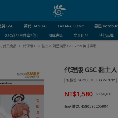
笑 GSC
萬代 BANDAI
TAKARA TOMY
壽屋 Kotobuk
GSC商品單件享折扣
預購專區
文具用品
其他品牌
人
,
首頁商品
代理版 GSC 黏土人 蔚藍檔案 C&C 2699 美甘寧瑠
代理版 GSC 黏土人
好微笑 GOOD SMILE COMPANY
NT$1,580
NT$6,818
商品編號:
4580590205994