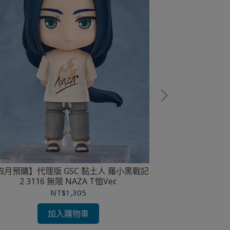
【三月預購】代理
HIL
四月預購】代理版 GSC 黏土人 羅小黑戰記
2 3116 無限 NAZA T恤Ver.
NT$1,305
加入購物車