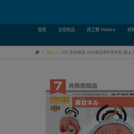
首頁
全部商品
孩之寶 Hasbro
好微
黏土人
,
GSC 全部商品
,
GSC商品單件享折扣
,
黏土