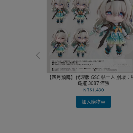
 黏土人 悠星 星
【四月預購】代理版 GSC 黏土人 崩壞：
小魔王
鐵道 3087 流螢
NT$1,490
加入購物車