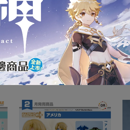
狀，可能會導致影響您的退貨權益，在您還不確定是否要辦理退
內盒產品的完整性，如嚴格要求外盒完整者請慎重考慮
款式為準
服0908-313-155或(02)2946-1234，將有專人為您服務