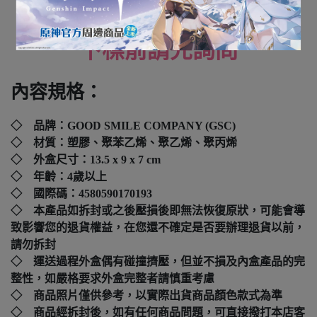
全新未拆封
下標前請先詢問
內容規格：
◇ 品牌：GOOD SMILE COMPANY (GSC)
◇ 材質：塑膠、聚苯乙烯、聚乙烯、聚丙烯
◇ 外盒尺寸：13.5 x 9 x 7 cm
◇ 年齡：4歲以上
◇ 國際碼：
4580590170193
◇ 本產品如拆封或之後壓損後即無法恢復原狀，可能會導
致影響您的退貨權益，在您還不確定是否要辦理退貨以前，
請勿拆封
◇ 運送過程外盒偶有碰撞擠壓，但並不損及內盒產品的完
整性，如嚴格要求外盒完整者請慎重考慮
◇ 商品照片僅供參考，以實際出貨商品顏色款式為準
◇ 商品經拆封後，如有任何商品問題，可直接撥打本店客