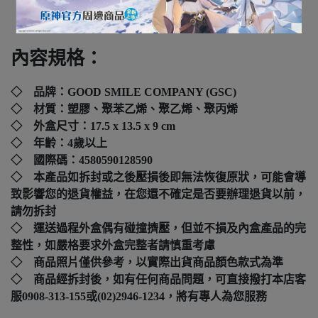
下標前請先詢問
內容規格：
◇ 品牌：GOOD SMILE COMPANY (GSC)
◇ 材質：塑膠、聚苯乙烯、聚乙烯、聚丙烯
◇ 外盒尺寸：17.5 x 13.5 x 9 cm
◇ 年齡：4歲以上
◇ 國際碼：
4580590128590
◇ 本產品如拆封或之後壓損後即無法恢復原狀，可能會導
致影響您的退貨權益，在您還不確定是否要辦理退貨以前，
請勿拆封
◇ 運送過程外盒偶有碰撞擠壓，但並不損及內盒產品的完
整性，如嚴格要求外盒完整者請慎重考慮
◇ 商品照片僅供參考，以實際出貨商品顏色款式為準
◇ 商品經拆封後，如有任何商品問題，可直接撥打本店客
服0908-313-155或(02)2946-1234，將有專人為您服務