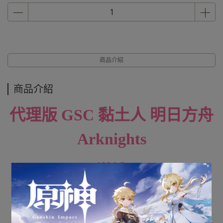
商品介紹
商品介紹
代理版 GSC 黏土人
明日方舟
Arknights
1859 嵯峨 Saga
全新未拆封