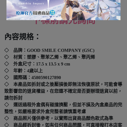
全新未拆封
下標前請先詢問
內容規格：
◇ 品牌：GOOD SMILE COMPANY (GSC)
◇ 材質：塑膠、聚苯乙烯、聚乙烯、聚丙烯
◇ 外盒尺寸：17.5 x 13.5 x 9 cm
◇ 年齡：4歲以上
◇ 國際碼：
4580590127890
◇ 本產品如拆封或之後壓損後即無法恢復原狀，可能會導
致影響您的退貨權益，在您還不確定是否要辦理退貨以前，
請勿拆封
◇ 運送過程外盒偶有碰撞擠壓，但並不損及內盒產品的完
整性，如嚴格要求外盒完整者請慎重考慮
◇ 商品照片僅供參考，以實際出貨商品顏色款式為準
◇ 商品經拆封後，如有任何商品問題，可直接撥打本店客