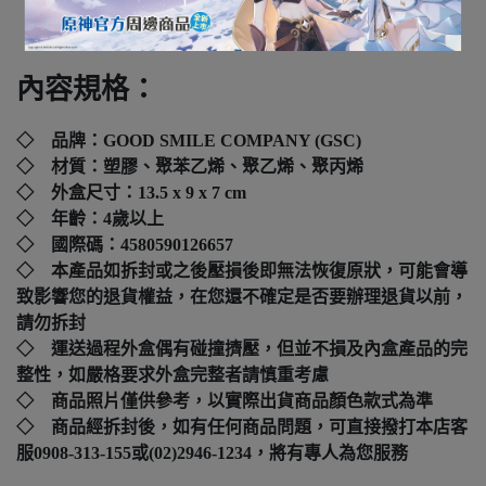
下標前請先詢問
內容規格：
◇ 品牌：GOOD SMILE COMPANY (GSC)
◇ 材質：塑膠、聚苯乙烯、聚乙烯、聚丙烯
◇ 外盒尺寸：13.5 x 9 x 7 cm
◇ 年齡：4歲以上
◇ 國際碼：
4580590126657
◇ 本產品如拆封或之後壓損後即無法恢復原狀，可能會導
致影響您的退貨權益，在您還不確定是否要辦理退貨以前，
請勿拆封
◇ 運送過程外盒偶有碰撞擠壓，但並不損及內盒產品的完
整性，如嚴格要求外盒完整者請慎重考慮
◇ 商品照片僅供參考，以實際出貨商品顏色款式為準
◇ 商品經拆封後，如有任何商品問題，可直接撥打本店客
服0908-313-155或(02)2946-1234，將有專人為您服務