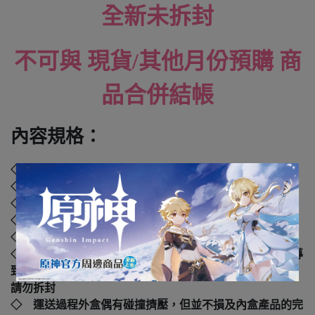
全新未拆封
不可與 現貨/其他月份預購 商
品合併結帳
內容規格：
◇ 品牌：
GOOD SMILE COMPANY (GSC)
◇ 材質：塑膠、聚苯乙烯、聚乙烯、聚丙烯
◇ 外盒尺寸：
. cm
◇ 年齡：4歲以上
◇ 國際碼：
4580416928908
◇ 本產品如拆封或之後壓損後即無法恢復原狀，可能會導
致影響您的退貨權益，在您還不確定是否要辦理退貨以前，
請勿拆封
◇ 運送過程外盒偶有碰撞擠壓，但並不損及內盒產品的完